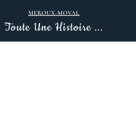
MEROUX-MOVAL
To
u
t
e U
ne
His
to
i
re
...