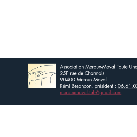
Association Meroux-Moval Toute Une 
25F rue de Charmois
90400 Meroux-Moval
Rémi Besançon, président :
06.61.0
merouxmoval.tuh@gmail.com